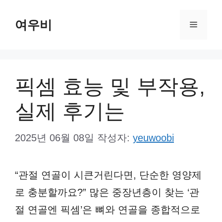
컨
여우비
텐
메
츠
뉴
로
건
픽셈 효능 및 부작용,
너
실제 후기는
뛰
기
2025년 06월 08일
작성자:
yeuwoobi
“관절 연골이 시큰거린다면, 단순한 영양제
로 충분할까요?” 많은 중장년층이 찾는 ‘관
절 연골엔 픽셈’은 뼈와 연골을 종합적으로