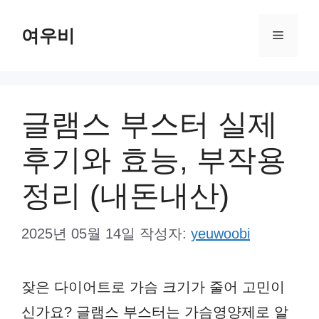
컨
여우비
텐
메
츠
뉴
로
건
글램스 부스터 실제
너
후기와 효능, 부작용
뛰
기
정리 (내돈내산)
2025년 05월 14일
작성자:
yeuwoobi
잦은 다이어트로 가슴 크기가 줄어 고민이
신가요? 글램스 부스터는 가슴영양제로 알