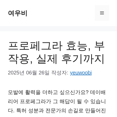
컨
여우비
텐
메
츠
뉴
로
건
프로페그라 효능, 부
너
작용, 실제 후기까지
뛰
기
2025년 06월 26일
작성자:
yeuwoobi
모발에 활력을 더하고 싶으신가요? 데이배
리어 프로페그라가 그 해답이 될 수 있습니
다. 특허 성분과 전문가의 손길로 만들어진