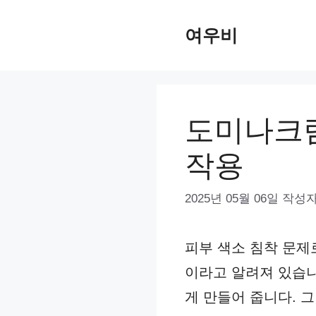
컨
여우비
텐
츠
로
건
도미나크림
너
작용
뛰
기
2025년 05월 06일
작성자
피부 색소 침착 문제
이라고 알려져 있습니
게 만들어 줍니다. 