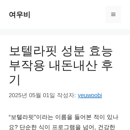
컨
여우비
텐
메
츠
뉴
로
건
보텔라핏 성분 효능
너
부작용 내돈내산 후
뛰
기
기
2025년 05월 01일
작성자:
yeuwoobi
“보텔라핏”이라는 이름을 들어본 적이 있나
요? 단순한 식이 프로그램을 넘어, 건강한