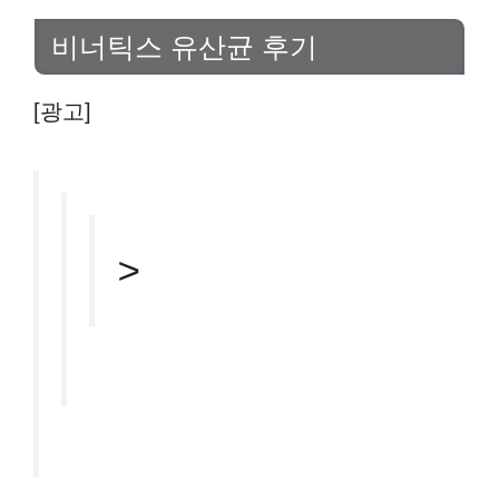
비너틱스 유산균 후기
[광고]
>