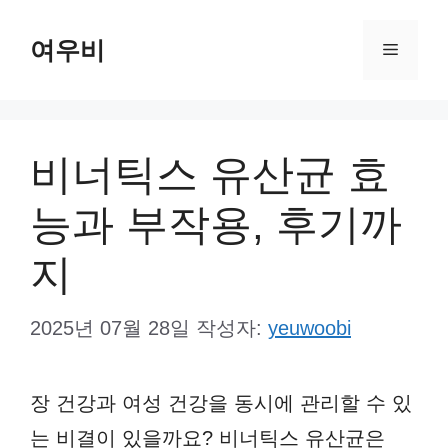
컨
여우비
텐
메
츠
뉴
로
건
비너틱스 유산균 효
너
능과 부작용, 후기까
뛰
기
지
2025년 07월 28일
작성자:
yeuwoobi
장 건강과 여성 건강을 동시에 관리할 수 있
는 비결이 있을까요? 비너틱스 유산균은