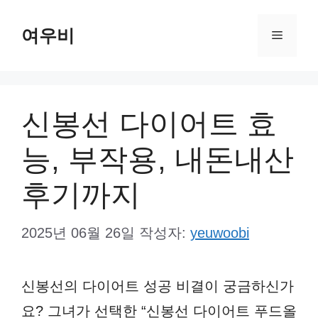
컨
여우비
텐
메
츠
뉴
로
건
신봉선 다이어트 효
너
능, 부작용, 내돈내산
뛰
기
후기까지
2025년 06월 26일
작성자:
yeuwoobi
신봉선의 다이어트 성공 비결이 궁금하신가
요? 그녀가 선택한 “신봉선 다이어트 푸드올