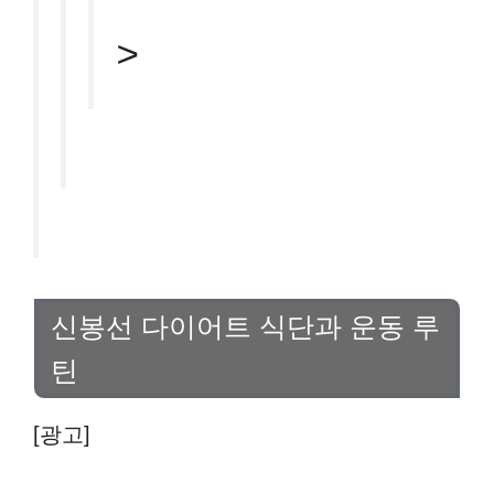
>
신봉선 다이어트 식단과 운동 루
틴
[광고]