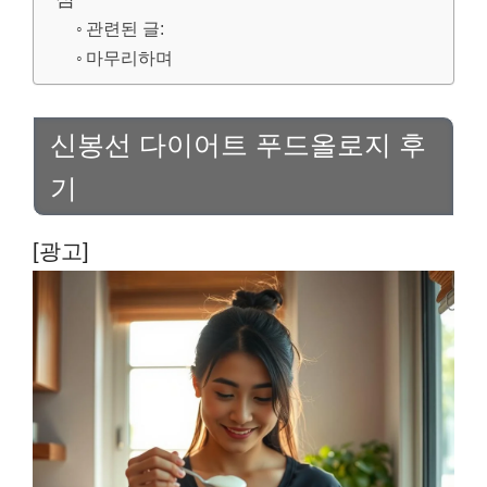
관련된 글:
마무리하며
신봉선 다이어트 푸드올로지 후
기
[광고]