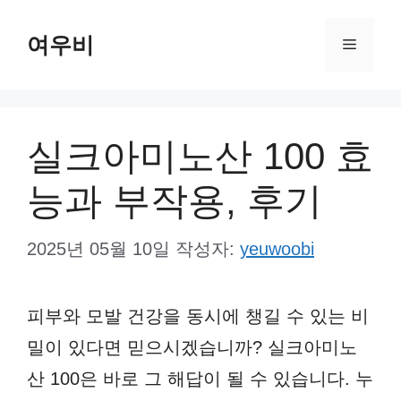
컨
여우비
텐
메
츠
뉴
로
건
실크아미노산 100 효
너
능과 부작용, 후기
뛰
기
2025년 05월 10일
작성자:
yeuwoobi
피부와 모발 건강을 동시에 챙길 수 있는 비
밀이 있다면 믿으시겠습니까? 실크아미노
산 100은 바로 그 해답이 될 수 있습니다. 누