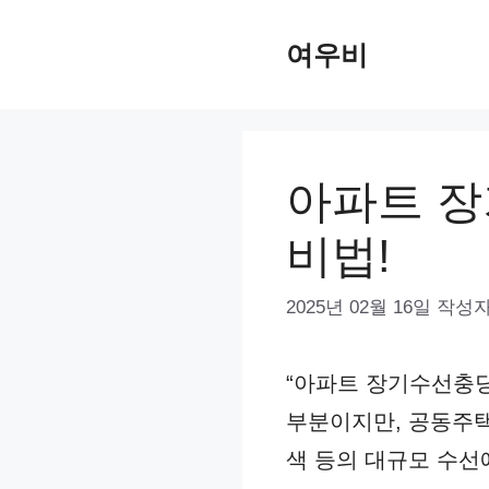
컨
여우비
텐
츠
로
건
아파트 장
너
비법!
뛰
기
2025년 02월 16일
작성자
“아파트 장기수선충당
부분이지만, 공동주택
색 등의 대규모 수선