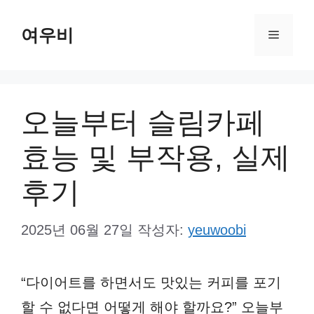
컨
여우비
텐
메
츠
뉴
로
건
오늘부터 슬림카페
너
효능 및 부작용, 실제
뛰
기
후기
2025년 06월 27일
작성자:
yeuwoobi
“다이어트를 하면서도 맛있는 커피를 포기
할 수 없다면 어떻게 해야 할까요?” 오늘부