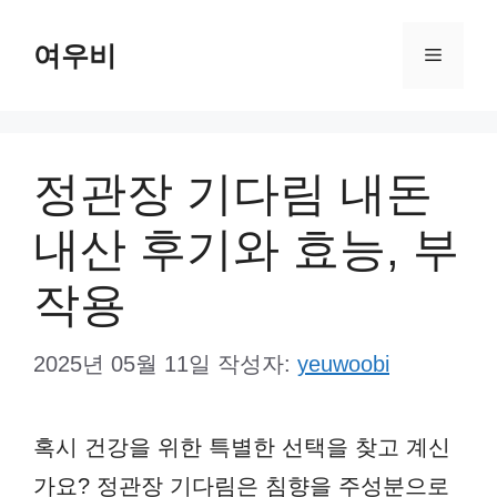
컨
여우비
텐
메
츠
뉴
로
건
정관장 기다림 내돈
너
내산 후기와 효능, 부
뛰
기
작용
2025년 05월 11일
작성자:
yeuwoobi
혹시 건강을 위한 특별한 선택을 찾고 계신
가요? 정관장 기다림은 침향을 주성분으로