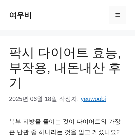
컨
여우비
텐
메
츠
뉴
로
건
팍시 다이어트 효능,
너
부작용, 내돈내산 후
뛰
기
기
2025년 06월 18일
작성자:
yeuwoobi
복부 지방을 줄이는 것이 다이어트의 가장
큰 난관 중 하나라는 것을 알고 계셨나요?