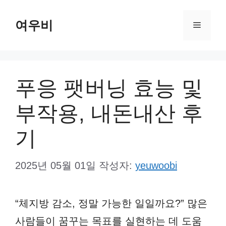
컨
여우비
텐
메
츠
뉴
로
건
푸응 팻버닝 효능 및
너
부작용, 내돈내산 후
뛰
기
기
2025년 05월 01일
작성자:
yeuwoobi
“체지방 감소, 정말 가능한 일일까요?” 많은
사람들이 꿈꾸는 목표를 실현하는 데 도움