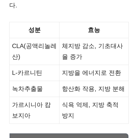
다.
성분
효능
CLA(공액리놀레
체지방 감소, 기초대사
산)
율 증가
L-카르니틴
지방을 에너지로 전환
녹차추출물
항산화 작용, 지방 분해
가르시니아 캄
식욕 억제, 지방 축적
보지아
방지