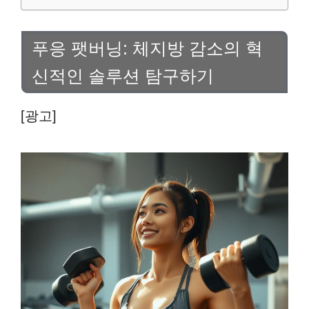
푸응 팻버닝: 체지방 감소의 혁
신적인 솔루션 탐구하기
[광고]