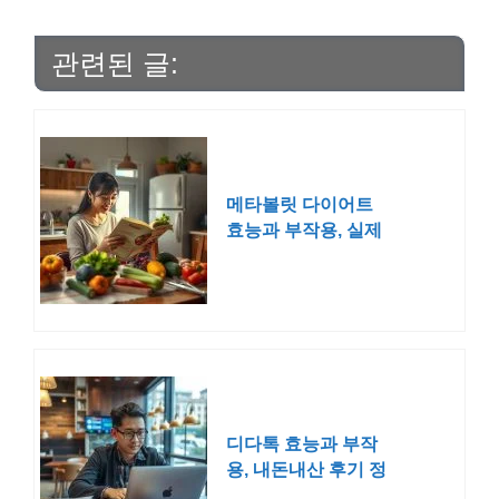
관련된 글:
메타볼릿 다이어트
효능과 부작용, 실제
후기는
디다톡 효능과 부작
용, 내돈내산 후기 정
리