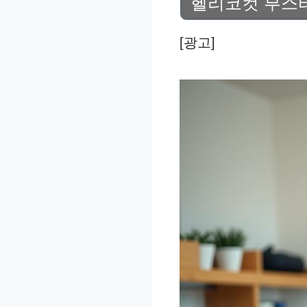
헬리코컷 부스터
[광고]