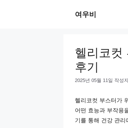
컨
여우비
텐
츠
로
건
헬리코컷 
너
후기
뛰
기
2025년 05월 11일
작성자
헬리코컷 부스터가 위
어떤 효능과 부작용을
기를 통해 건강 관리