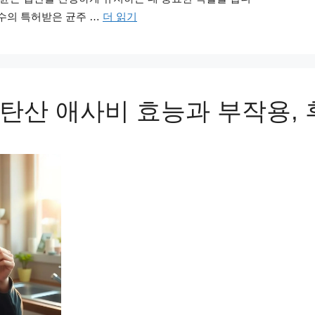
수의 특허받은 균주 …
더 읽기
탄산 애사비 효능과 부작용,