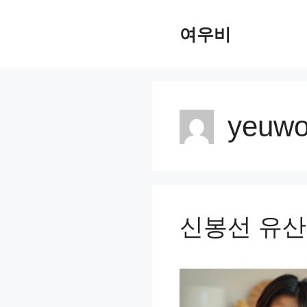
컨
여우비
텐
츠
로
건
yeuwo
너
뛰
기
신봉선 유산균