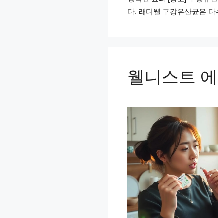
다. 래디웰 구강유산균은 다
웰니스트 에